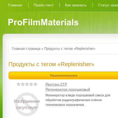
Главная
Прайс-лист
Как заказать
Статус зак
Главная страница
» Продукты с тегом «Replenisher»
Продукты с тегом «Replenisher»
Наименование
Рентген-2ТР
Регенератор порошковый
Регенератор в виде порошковой смеси для
обработки радиографических плёнок
технического назначения.